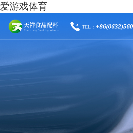
爱游戏体育
+86(0632)56
TEL：