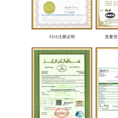
FDA注册证明
质量管